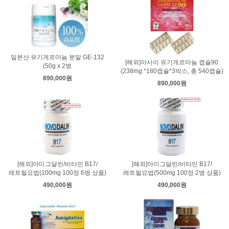
일본산 유기게르마늄 분말 GE-132
[해외]아사이 유기게르마늄 캡슐90
(50g x 2병
(238mg *180캡슐*3박스, 총 540캡슐)
890,000원
890,000원
[해외]아미그달린/비타민 B17/
[해외]아미그달린/비타민 B17/
레트릴요법(100mg 100정 6병 상품)
레트릴요법(500mg 100정 2병 상품)
490,000원
490,000원