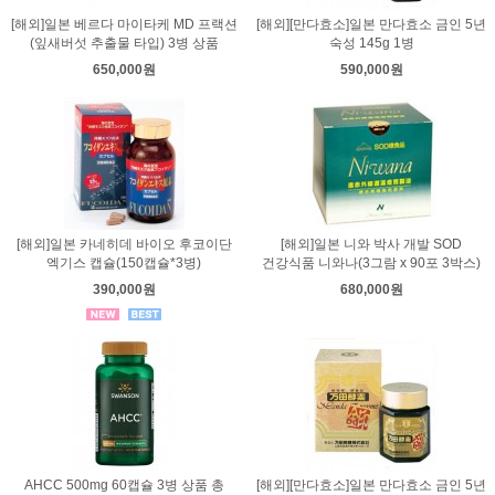
[해외]일본 베르다 마이타케 MD 프랙션
[해외][만다효소]일본 만다효소 금인 5년
(잎새버섯 추출물 타입) 3병 상품
숙성 145g 1병
650,000원
590,000원
[해외]일본 카네히데 바이오 후코이단
[해외]일본 니와 박사 개발 SOD
엑기스 캡슐(150캡슐*3병)
건강식품 니와나(3그람 x 90포 3박스)
390,000원
680,000원
AHCC 500mg 60캡슐 3병 상품 총
[해외][만다효소]일본 만다효소 금인 5년