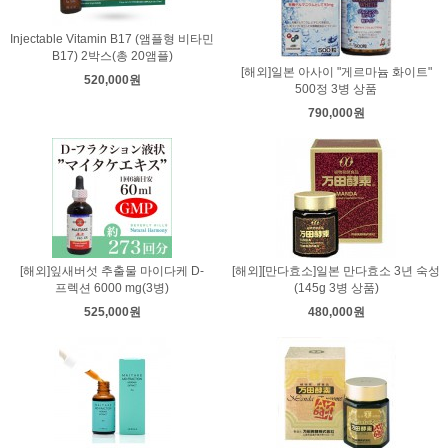
Injectable Vitamin B17 (앰플형 비타민
B17) 2박스(총 20앰플)
[해외]일본 아사이 "게르마늄 화이트"
520,000원
500정 3병 상품
790,000원
[해외]잎새버섯 추출물 마이다케 D-
[해외][만다효소]일본 만다효소 3년 숙성
프렉션 6000 mg(3병)
(145g 3병 상품)
525,000원
480,000원