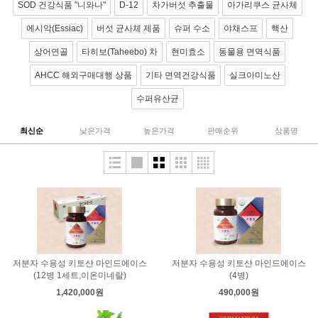
SOD 건강식품 "니와나"
D-12
차가버섯 추출물
아가리쿠스 균사체
에시악(Essiac)
버섯 균사체 제품
슈퍼 수소
야채스프
핵산
상어연골
타히보(Taheebo) 차
현미효소
동물용 면역식품
AHCC 해외구매대행 상품
기타 면역건강식품
실크아미노산
수퍼유산균
최신순
낮은가격
높은가격
판매순위
상품명
저분자 수용성 키토산 마인드에이스
저분자 수용성 키토산 마인드에이스
(12병 1세트,이온미네랄)
(4병)
1,420,000원
490,000원