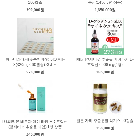
180캡슐
숙성(145g 3병 상품)
390,000원
1,650,000원
하나비라다케(꽃송이버섯) BIO MH-
[해외]잎새버섯 추출물 마이다케 D-
3(320mg× 60캡슐)×3박스
프렉션 6000 mg(1병)
520,000원
185,000원
일본 자라 추출분말 엑기스 90캡슐
[해외]일본 베르다 마이 타케 MD 프랙션
(잎새버섯 추출물 타입) 1병 상품
158,000원
245,000원