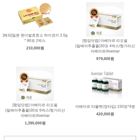
[해외]일본 현미발효효소 하이겐키 3.5g
* 90포 2박스
[항암닷컴] 아베마르 리오필
(밀배아추출물)30포 4박스/헝가리산
210,000원
아베마르/Avemar
979,000원
[항암닷컴] 아베마르 리오필
아베마르 타블렛(정타입) 150정*4병
(밀배아추출물)30포 6박스/헝가리산
420,000원
아베마르/Avemar
1,390,000원