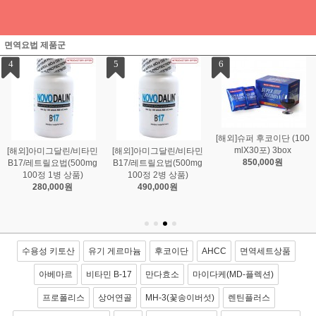
면역요법 제품군
7
8
9
[해외]일본 카네히데 바이
[해외][만다효소]일본 만다
[해외][만다효소]일본 만다
오 후코이단 엑기스 캡슐
효소 금인 5년 숙성 145g
효소 3년 숙성(145g 3병
(150캡슐*3병)
1병
상품)
390,000원
590,000원
480,000원
수용성 키토산
유기 게르마늄
후코이단
AHCC
면역세트상품
아베마르
비타민 B-17
만다효소
마이다케(MD-플렉션)
프로폴리스
상어연골
MH-3(꽃송이버섯)
렌틴플러스