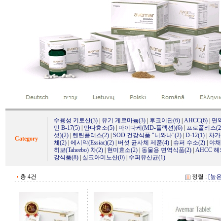
수용성 키토산(3)
|
유기 게르마늄(3)
|
후코이단(6)
|
AHCC(6)
|
면
민 B-17(5)
|
만다효소(5)
|
마이다케(MD-플렉션)(6)
|
프로폴리스(2
섯)(2)
|
렌틴플러스(2)
|
SOD 건강식품 "니와나"(2)
|
D-12(1)
|
차가
Category
체(2)
|
에시악(Essiac)(2)
|
버섯 균사체 제품(4)
|
슈퍼 수소(2)
|
야채
히보(Taheebo) 차(2)
|
현미효소(2)
|
동물용 면역식품(2)
|
AHCC 
강식품(8)
|
실크아미노산(0)
|
수퍼유산균(1)
총 4건
정렬 :
[높