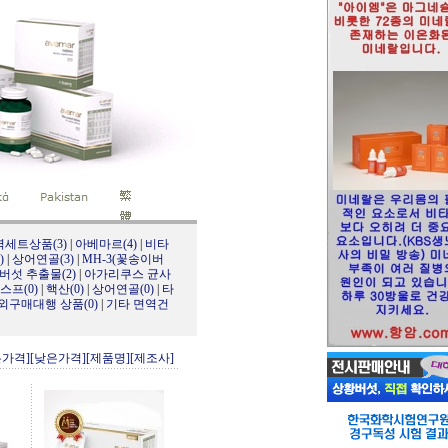
역세트상품(3)
|
아베마르(4)
|
비타
)
|
상어연골(3)
|
MH-3(꽃송이버
버섯 추출물(2)
|
아가리쿠스 균사
스프(0)
|
핵산(0)
|
상어연골(0)
|
타
해외구매대행 상품(0)
|
기타 면역건
은가격]
[낮은가격]
[제품명]
[제조사]