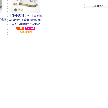
[항암닷컴] 아베마르 리오
타입)
필(밀배아추출물)30포/헝가
리산 아베마르/Avemar
279,000원