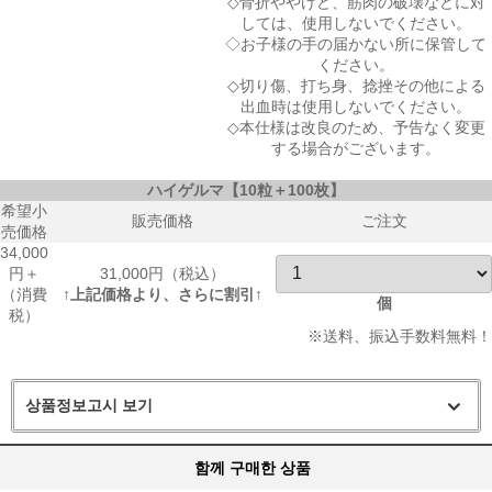
◇骨折ややけど、筋肉の破壊などに対
しては、使用しないでください。
◇お子様の手の届かない所に保管して
ください。
◇切り傷、打ち身、捻挫その他による
出血時は使用しないでください。
◇本仕様は改良のため、予告なく変更
する場合がございます。
ハイゲルマ【10粒＋100枚】
希望小
販売価格
ご注文
売価格
34,000
円＋
31,000円（税込）
（消費
↑上記価格より、さらに
割引
↑
個
税）
※送料、振込手数料無料！
상품정보고시 보기
함께 구매한 상품