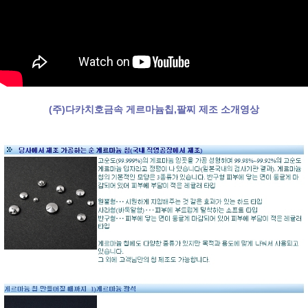
(주)다카치호금속 게르마늄칩,팔찌 제조 소개영상