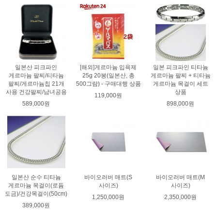
일본산 피크파인
[해외]게르마늄 입욕제
일본 피크파인 티타늄
게르마늄 팔찌/티타늄
25g 20봉(일본산, 총
게르마늄 팔찌 + 티타늄
팔찌/게르마늄칩 21개
500그람) - 구매대행 상품
게르마늄 목걸이 세트
사용 건강팔찌/남녀공용
상품
119,000원
589,000원
898,000원
일본산 순수 티타늄
바이오러버 매트(S
바이오러버 매트(M
게르마늄 목걸이(로듐
사이즈)
사이즈)
도금)/건강목걸이(50cm)
1,250,000원
2,350,000원
389,000원