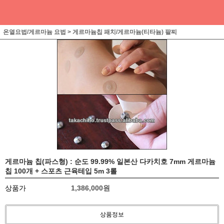
온열요법/게르마늄 요법
>
게르마늄칩 패치/게르마늄(티타늄) 팔찌
게르마늄 칩(파스형) : 순도 99.99% 일본산 다카치호 7mm 게르마늄
칩 100개 + 스포츠 근육테입 5m 3롤
상품가
1,386,000
원
상품정보