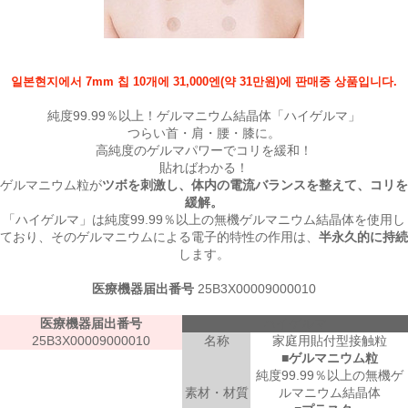
일본현지에서 7mm 칩 10개에 31,000엔(약 31만원)에 판매중 상품입니다.
純度99.99％以上！ゲルマニウム結晶体「ハイゲルマ」
つらい首・肩・腰・膝に。
高純度のゲルマパワーでコリを緩和！
貼ればわかる！
ゲルマニウム粒が
ツボを刺激し、体内の電流バランスを整えて、コリを
緩解。
「ハイゲルマ」は
純度99.99％以上の無機ゲルマニウム結晶体を使用
し
ており、そのゲルマニウムによる電子的特性の作用は、
半永久的に持続
します。
医療機器届出番号
25B3X00009000010
医療機器届出番号
ハイゲルマ
25B3X00009000010
名称
家庭用貼付型接触粒
■
ゲルマニウム粒
純度99.99％以上の無機ゲ
素材・材質
ルマニウム結晶体