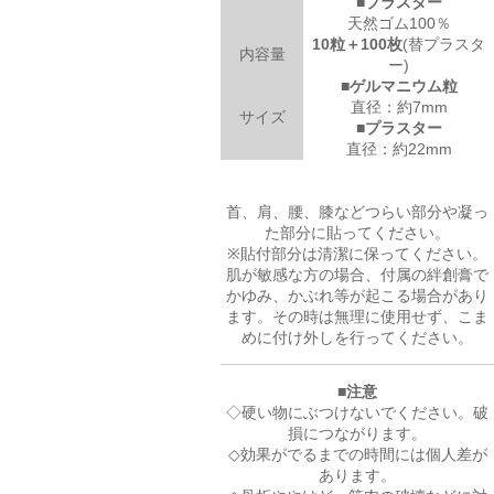
■
プラスター
天然ゴム100％
10粒＋100枚
(替プラスタ
内容量
ー)
■
ゲルマニウム粒
直径：約7mm
サイズ
■
プラスター
直径：約22mm
首、肩、腰、膝などつらい部分や凝っ
た部分に貼ってください。
※貼付部分は清潔に保ってください。
肌が敏感な方の場合、付属の絆創膏で
かゆみ、かぶれ等が起こる場合があり
ます。その時は無理に使用せず、こま
めに付け外しを行ってください。
■注意
◇硬い物にぶつけないでください。破
損につながります。
◇効果がでるまでの時間には個人差が
あります。